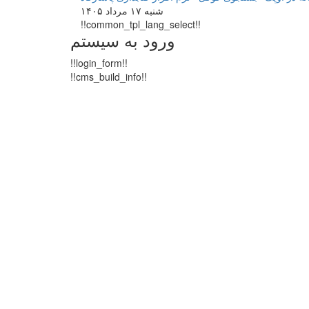
شنبه ۱۷ مرداد ۱۴۰۵
!!common_tpl_lang_select!!
ورود به سیستم
!!login_form!!
!!cms_build_info!!