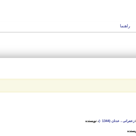
راهنما
زعفرانی ، عدنان (1344 -)
، نویسنده
یسنده