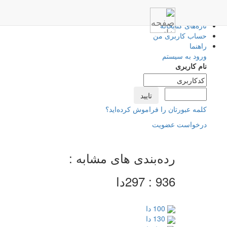
صفحه اصلی
تازه‌های کتابخانه
حساب کاربری من
راهنما
ورود به سیستم
نام کاربری
کلمه عبورتان را فراموش کرده‌اید؟
درخواست عضویت
رده‌بندی های مشابه :
‭‮دا‬297 : 936
‭‮دا‬ 100
‭‮دا‬ 130